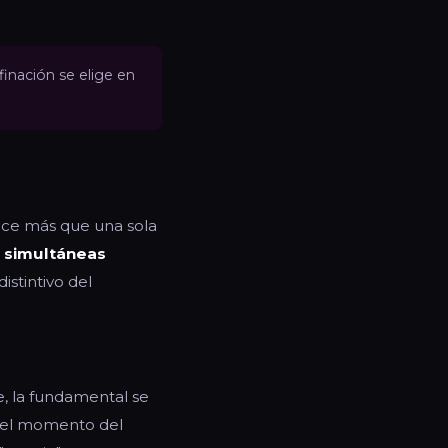
inación se elige en
duce más que una sola
s simultáneas
istintivo del
e, la fundamental se
n el momento del