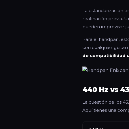
La estandarización e
reafinación previa. Un
pueden improvisar j
Para el handpan, esto
con cualquier guitarri
de compatibilidad u
440 Hz vs 43
La cuestión de los 4
Aquí tienes una comp