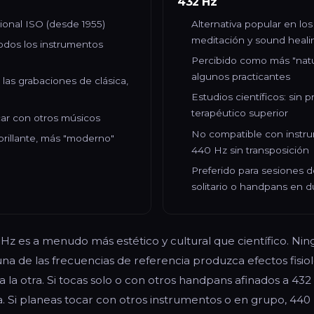
432 Hz
ional ISO (desde 1955)
Alternativa popular en los
meditación y sound heali
odos los instrumentos
Percibido como más "natur
algunos practicantes
 las grabaciones de clásica,
Estudios científicos: sin
terapéutico superior
car con otros músicos
No compatible con instr
rillante, más "moderno"
440 Hz sin transposición
Preferido para sesiones 
solitario o handpans en d
Hz es a menudo más estético y cultural que científico. Nin
a de las frecuencias de referencia produzca efectos fisiol
 la otra. Si tocas solo o con otros handpans afinados a 432
. Si planeas tocar con otros instrumentos o en grupo, 440 