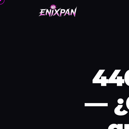
44
— ¿
g