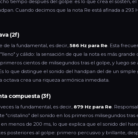
ho tiempo después del golpe: es lo que crea el sostén, el "
andpan. Cuando decimos que la nota Re está afinada a 293 H
ava (2f)
 de la fundamental, es decir,
586 Hz para Re
. Esta frecue
lleno" y cálido: la sensación de que la nota es más grande 
primeros cientos de milisegundos tras el golpe, y luego se
Es lo que distingue el sonido del handpan del de un simpl
la octava crea una riqueza armónica inmediata.
inta compuesta (3f)
eces la fundamental, es decir,
879 Hz para Re
. Responsa
e "cristalino" del sonido en los primeros milisegundos tras 
 en menos de 200 ms, lo que explica que el sonido del ha
ntes posteriores al golpe: primero percusivo y brillante, des