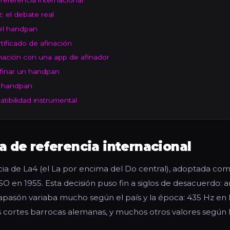
referencia internacional
: el debate real
del handpan
tificado de afinación
nación con una app de afinador
inar un handpan
u handpan
tibilidad instrumental
a de referencia internacional
cia de La4 (el La por encima del Do central), adoptada co
ISO en 1955. Esta decisión puso fin a siglos de desacuerdo: 
iapasón variaba mucho según el país y la época: 435 Hz en l
s cortes barrocas alemanas, y muchos otros valores según l