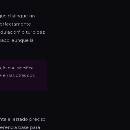
 que distingue un
 perfectamente
ndulación" o turbidez
inado, aunque la
, lo que significa
 en las otras dos.
ta el estado preciso
ferencia base para