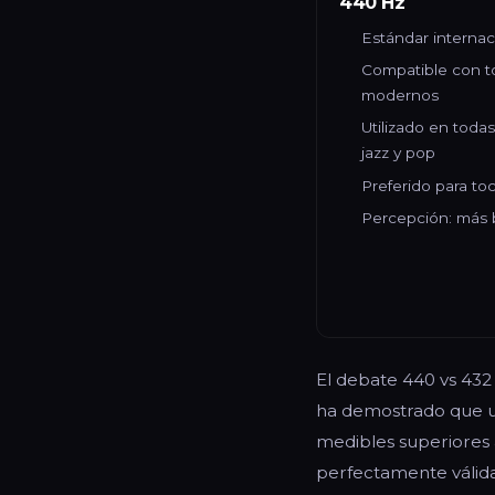
440 Hz
Estándar internac
Compatible con t
modernos
Utilizado en todas
jazz y pop
Preferido para to
Percepción: más b
El debate 440 vs 432 
ha demostrado que un
medibles superiores a
perfectamente válida