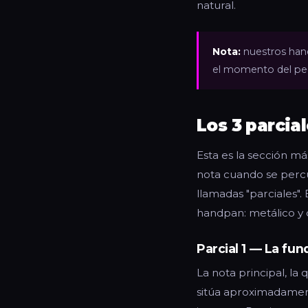
natural.
Nota:
nuestros hand
el momento del ped
Los 3 parcia
Esta es la sección m
nota cuando se percu
llamadas "parciales".
handpan: metálico y c
Parcial 1 — La fun
La nota principal, la
sitúa aproximadame