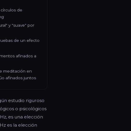
 círculos de
ng
al" y "suave" por
 pruebas de un efecto
umentos afinados a
de meditación en
úo afinados juntos
gún estudio riguroso
ógicos o psicológicos
 Hz, es una elección
Hz es la elección