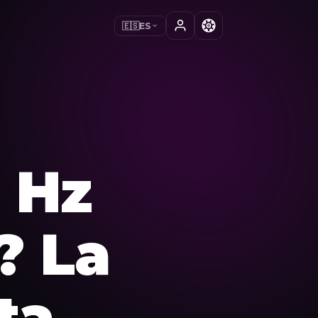
🇪🇸
ES
 Hz
? La
ta