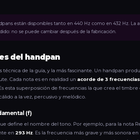
pans están disponibles tanto en 440 Hz como en 432 Hz. La af
ido: no se puede cambiar después de la fabricación.
les del handpan
ás técnica de la guía, y la más fascinante. Un handpan pro
te. Cada nota es en realidad un
acorde de 3 frecuencia
 Es esta superposición de frecuencias la que crea el timbre d
álido a la vez, percusivo y melódico.
damental (f)
 que define el nombre del tono. Por ejemplo, para la nota R
nte en
293 Hz
. Es la frecuencia más grave y más sonora e