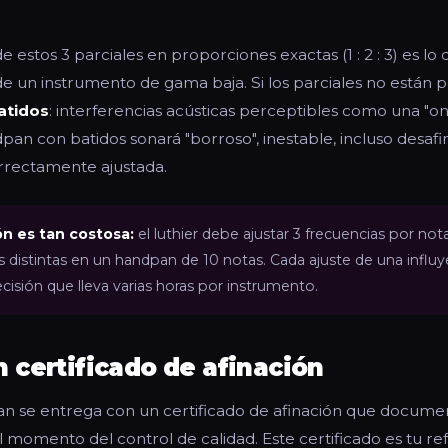
e estos 3 parciales en proporciones exactas (1 : 2 : 3) es lo
e un instrumento de gama baja. Si los parciales no están
atidos
: interferencias acústicas perceptibles como una "o
pan con batidos sonará "borroso", inestable, incluso desaf
rrectamente ajustada.
ón es tan costosa:
el luthier debe ajustar 3 frecuencias por nota
s distintas en un handpan de 10 notas. Cada ajuste de una influye
cisión que lleva varias horas por instrumento.
 certificado de afinación
 se entrega con un certificado de afinación que documen
 momento del control de calidad. Este certificado es tu re