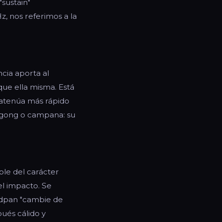
sustain"
z, nos referimos a la
ncia aporta al
que ella misma. Está
 atenúa más rápido
e gong o campana: su
ble del carácter
el impacto. Se
ndpan "cambie de
pués cálido y