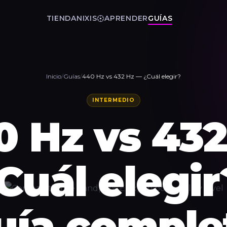
TIENDA
NIXIS
APRENDER
GUÍAS
Inicio
/
Guías
/
440 Hz vs 432 Hz — ¿Cuál elegir?
INTERMEDIO
0 Hz vs 432
Cuál elegir
uía comple