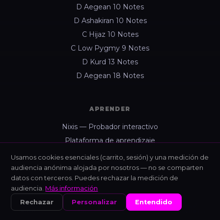
D Aegean 10 Notes
D Ashakiran 10 Notes
C Hijaz 10 Notes
C Low Pygmy 9 Notes
D Kurd 13 Notes
D Aegean 18 Notes
APRENDER
Nixis — Probador interactivo
Plataforma de aprendizaje
Todas las guías
Usamos cookies esenciales (carrito, sesión) y una medición de
audiencia anónima alojada por nosotros — no se comparten
440 Hz vs 432 Hz
datos con terceros. Puedes rechazar la medición de
Sobre Enixan
audiencia.
Más información
Rechazar
Personalizar
Entendido
INICIO
TIENDA
NIXIS
CARRITO
AYUDA