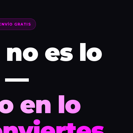
ENVÍO GRATIS
 no es lo
 —
o en lo
nviertes.