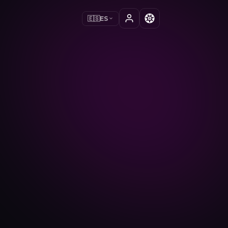
🇪🇸
ES