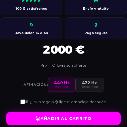
★★★★★
🚚
100 % satisfechos
Envío gratuito
🔄
🔒
Devolución 14 días
Pago seguro
2 000 €
Prix TTC · Livraison offerte
440 Hz
432 Hz
AFINACIÓN:
Estándar
Terapéutico
🎁 ¿Es un regalo?
(Elige el embalaje después)
AÑADIR AL CARRITO