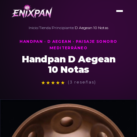
Inicio
/
Tienda
/
Principiante
/
D Aegean 10 Notas
HANDPAN · D AEGEAN · PAISAJE SONORO
MEDITERRÁNEO
Handpan D Aegean
10 Notas
★
★
★
★
★
(3 reseñas)