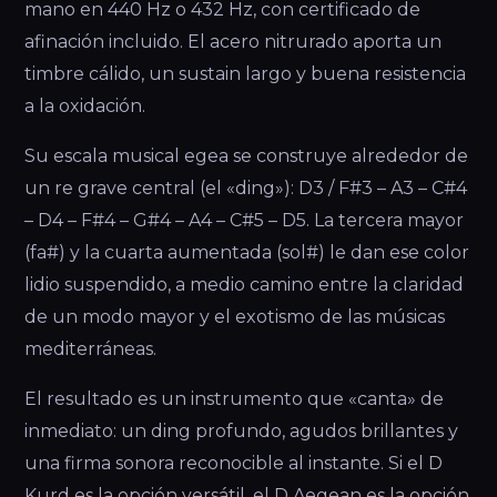
mano en 440 Hz o 432 Hz, con certificado de
afinación incluido. El acero nitrurado aporta un
timbre cálido, un sustain largo y buena resistencia
a la oxidación.
Su escala musical egea se construye alrededor de
un re grave central (el «ding»): D3 / F#3 – A3 – C#4
– D4 – F#4 – G#4 – A4 – C#5 – D5. La tercera mayor
(fa#) y la cuarta aumentada (sol#) le dan ese color
lidio suspendido, a medio camino entre la claridad
de un modo mayor y el exotismo de las músicas
mediterráneas.
El resultado es un instrumento que «canta» de
inmediato: un ding profundo, agudos brillantes y
una firma sonora reconocible al instante. Si el D
Kurd es la opción versátil, el D Aegean es la opción