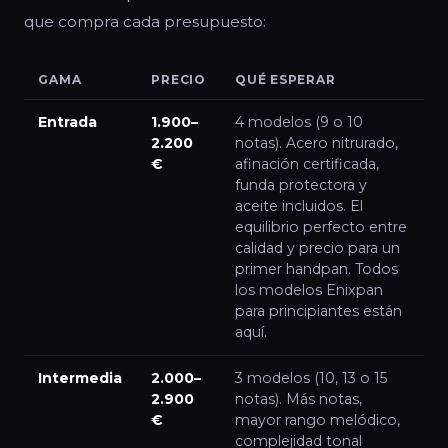
que compra cada presupuesto:
GAMA
PRECIO
QUÉ ESPERAR
Entrada
1.900–
4 modelos (9 o 10
2.200
notas). Acero nitrurado,
€
afinación certificada,
funda protectora y
aceite incluidos. El
equilibrio perfecto entre
calidad y precio para un
primer handpan. Todos
los modelos Enixpan
para principiantes están
aquí.
Intermedia
2.000–
3 modelos (10, 13 o 15
2.900
notas). Más notas,
€
mayor rango melódico,
complejidad tonal