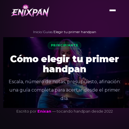
Inicio
/
Guías
/
Elegir tu primer handpan
PRINCIPIANTE
Cómo elegir tu primer
handpan
Escala, número de notas, presupuesto, afinación:
una guía completa para acertar desde el primer
día.
Escrito por
Enixan
— tocando handpan desde 2022