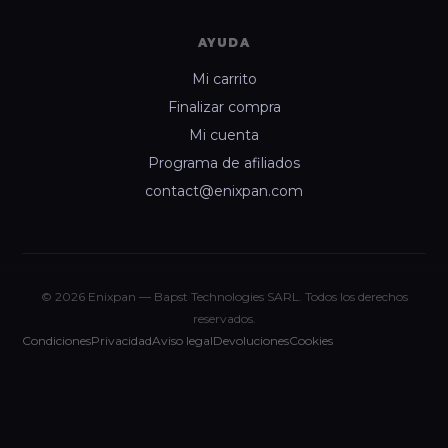
AYUDA
Mi carrito
Finalizar compra
Mi cuenta
Programa de afiliados
contact@enixpan.com
© 2026 Enixpan — Bapst Technologies SARL. Todos los derechos
reservados.
Condiciones
Privacidad
Aviso legal
Devoluciones
Cookies