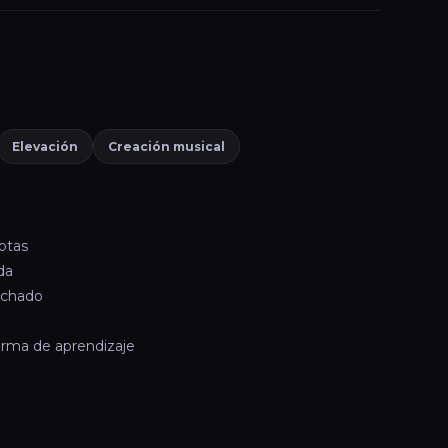
Elevación
Creación musical
otas
da
lchado
forma de aprendizaje