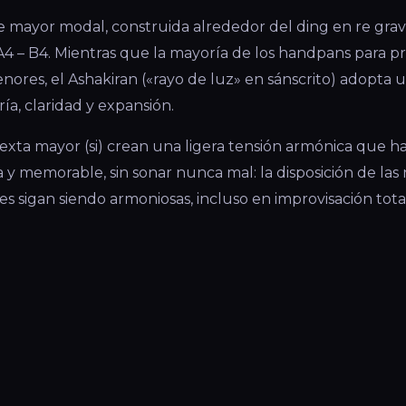
e mayor modal, construida alrededor del ding en re grave
A4 – B4. Mientras que la mayoría de los handpans para pr
ores, el Ashakiran («rayo de luz» en sánscrito) adopta
ría, claridad y expansión.
 sexta mayor (si) crean una ligera tensión armónica que h
 y memorable, sin sonar nunca mal: la disposición de las
s sigan siendo armoniosas, incluso en improvisación tota