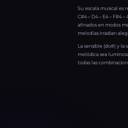
Su escala musical es r
C#4 – D4 – E4 – F#4 – 
afinados en modos men
melodías irradian aleg
La sensible (do#) y la
melódica sea luminosa
todas las combinacione