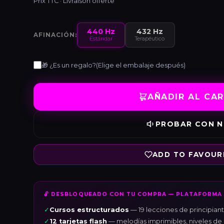
Prix TTC · Livraison offerte
440 Hz
432 Hz
AFINACIÓN:
Estándar
Terapéutico
🎁 ¿Es un regalo?
(Elige el embalaje después)
AÑADIR AL CA
PROBAR CON N
ADD TO FAVOUR
🔓 DESBLOQUEADO CON TU COMPRA — PLATAFORMA 
✓
Cursos estructurados
— 19 lecciones de principian
✓
12 tarjetas flash
— melodías imprimibles, niveles de 