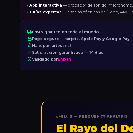
✓
App interactiva
— probador de sonido, metrónomo,
✓
Guías expertas
— escalas, técnicas de juego, 440 Hz
Envío gratuito en todo el mundo
Pago seguro — tarjeta, Apple Pay y Google Pay
Handpan artesanal
Satisfacción garantizada — 14 días
Validado por
Enixan
NIXIS — FREQUENCY ANALYSIS
El Rayo del D