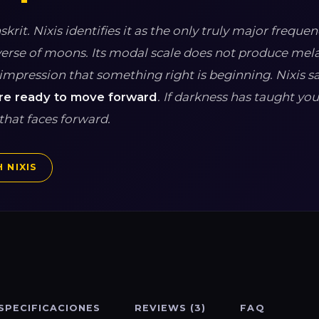
nskrit. Nixis identifies it as the only truly major frequen
niverse of moons. Its modal scale does not produce me
pression that something right is beginning. Nixis sa
are ready to move forward
. If darkness has taught yo
that faces forward.
 NIXIS
SPECIFICACIONES
REVIEWS (3)
FAQ