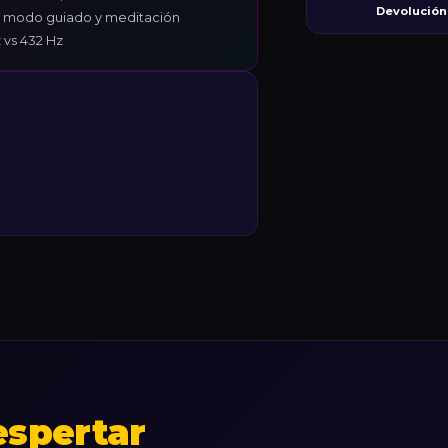
Devolución 
 modo guiado y meditación
 vs 432 Hz
espertar