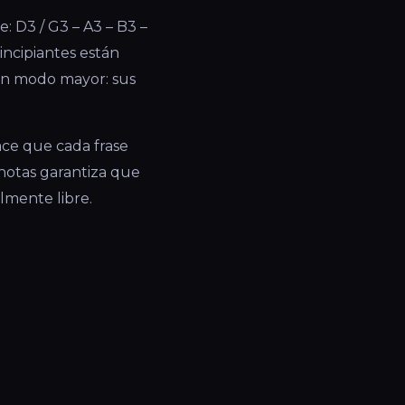
: D3 / G3 – A3 – B3 –
incipiantes están
 un modo mayor: sus
ace que cada frase
 notas garantiza que
lmente libre.