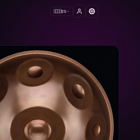
🇪🇸
ES