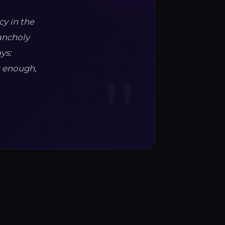
cy in the
lancholy
ys:
u enough,