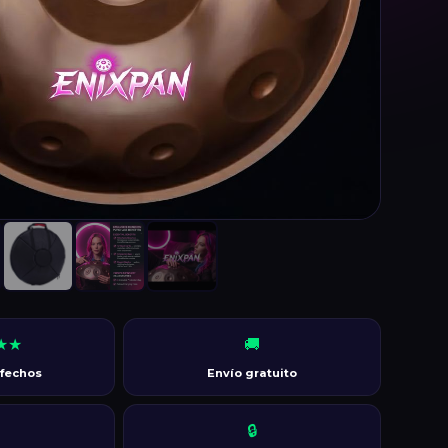
★★
🚚
sfechos
Envío gratuito
🔒