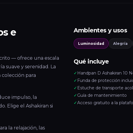
os e
Ambientes y usos
Luminosidad
Alegría
crito — ofrece una escala
Qué incluye
ía suave y serenidad. La
✓
Handpan D Ashakiran 10 N
 colección para
✓
Funda de protección inclui
✓
Estuche de transporte aco
✓
Guía de mantenimiento
uce impulso, la
✓
Acceso gratuito a la plata
 Elige el Ashakiran si
a la relajación, las