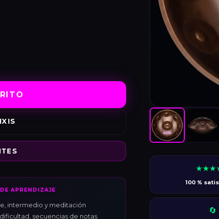
RRITO
IXIS
ITES
★★★
100 % sati
DE APRENDIZAJE
te, intermedio y meditación
🔄
dificultad, secuencias de notas