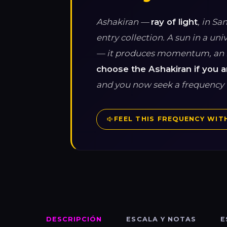
Ashakiran —
ray of light
, in Sa
entry collection. A sun in a u
— it produces momentum, an im
choose the Ashakiran if you 
and you now seek a frequency 
FEEL THIS FREQUENCY WITH
DESCRIPCIÓN
ESCALA Y NOTAS
E