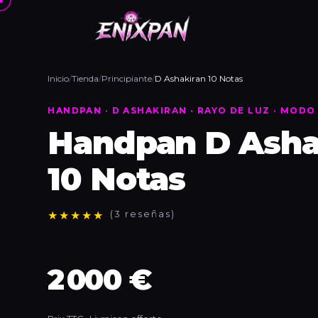
Inicio
/
Tienda
/
Principiante
/
D Ashakiran 10 Notas
HANDPAN · D ASHAKIRAN · RAYO DE LUZ · MOD
Handpan D Asha
10 Notas
★
★
★
★
★
(3 reseñas)
2 000 €