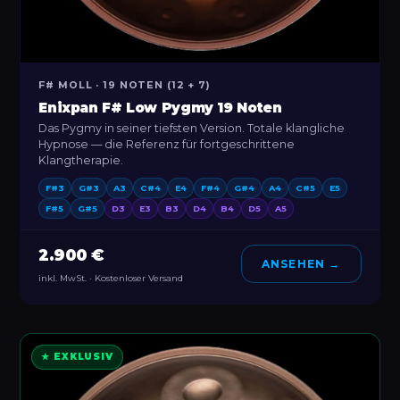
F# MOLL · 19 NOTEN (12 + 7)
Enixpan F# Low Pygmy 19 Noten
Das Pygmy in seiner tiefsten Version. Totale klangliche
Hypnose — die Referenz für fortgeschrittene
Klangtherapie.
F#3
G#3
A3
C#4
E4
F#4
G#4
A4
C#5
E5
F#5
G#5
D3
E3
B3
D4
B4
D5
A5
2.900 €
ANSEHEN →
inkl. MwSt. · Kostenloser Versand
★ EXKLUSIV