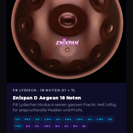
F# LYDISCH · 18 NOTEN (11 + 7)
Enixpan D Aegean 18 Noten
F# Lydischer Modus in seiner ganzen Pracht. Hell, luftig,
für anspruchsvolle Musiker und Profis.
D3
F#3
A3
C#4
D4
F#4
G#4
A4
C#5
D5
F#5
B2
E3
G#3
B3
E4
B4
E5