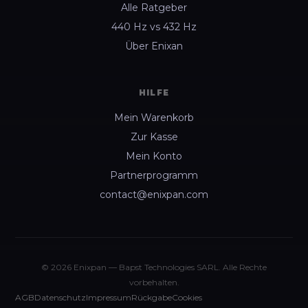
Alle Ratgeber
440 Hz vs 432 Hz
Über Enixan
HILFE
Mein Warenkorb
Zur Kasse
Mein Konto
Partnerprogramm
contact@enixpan.com
© 2026 Enixpan — Bapst Technologies SARL. Alle Rechte
vorbehalten.
AGB
Datenschutz
Impressum
Rückgabe
Cookies