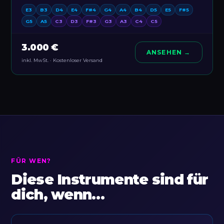
E3
B3
D4
E4
F#4
G4
A4
B4
D5
E5
F#5
G5
A5
C3
D3
F#3
G3
A3
C4
C5
3.000 €
ANSEHEN →
inkl. MwSt. · Kostenloser Versand
FÜR WEN?
Diese Instrumente sind für
dich, wenn…