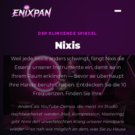
DER KLINGENDE SPIEGEL
Nixis
Weil jede Seele anders schwingt, fängt Nixis die
Essenz unserer Instrumente ein, damit sie in
Ihrem Raum erklingen — bevor sie überhaupt
Ihre Hände berührt haben. Entdecken Sie die 10
Frequenzen. Finden Sie Ihre.
Anders als YouTube-Demos, die meist im Studio
nachbearbeitet werden (Hall, Kompression, Mastering),
gibt Nixis den unverfälschten Klang unserer Handpans
wieder — so nah wie möglich an dem, was Sie zu Hause