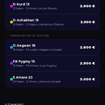
D Kurd 13
2.900 €
13 Noten · D Mineur (Kurd) Étendu
D Ashakiran 15
2.500 €
15 Noten · D Majeur (Ashakiran) Étendu
── PREMIUM (18–20 NOTEN)
D Aegean 18
2.800 €
18 Noten · F# Lydien (Aegean) Complet
F# Pygmy 19
2.900 €
19 Noten · F# Mineur (Low Pygmy)
E Amara 20
3.000 €
20 Noten · E Mineur (Amara) Complet
STIMMUNG