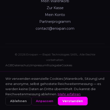
Mein Warenkorb
Zur Kasse
Mein Konto
Partnerprogramm
contact@enixpan.com
© 2026 Enixpan — Bapst Technologies SARL. Alle Rechte
vorbehalten.
AGB
Datenschutz
Impressum
Rückgabe
Cookies
Wir verwenden essenzielle Cookies (Warenkorb, Sitzung) und
eine anonyme, selbst gehostete Reichweitenmessung — es
werden keine Daten an Dritte übermittelt. Du kannst die
Reichweitenmessung ablehnen.
Mehr erfahren
Ablehnen
Anpassen
Verstanden
START
SHOP
NIXIS
WARENKORB