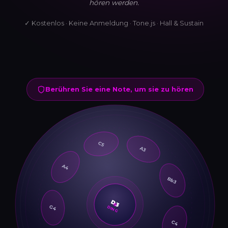
hören werden.
✓ Kostenlos · Keine Anmeldung · Tone.js · Hall & Sustain
Berühren Sie eine Note, um sie zu hören
C5
A3
A4
Bb3
G4
D3
DING