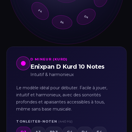
C4
F4
D4
E4
D MINEUR (KURD)
Enixpan D Kurd 10 Notes
Intuitif & harmonieux
Le modèle idéal pour débuter. Facile à jouer,
intuitif et harmonieux, avec des sonorités
profondes et apaisantes accessibles à tous,
même sans base musicale.
TONLEITER-NOTEN
(440 Hz)