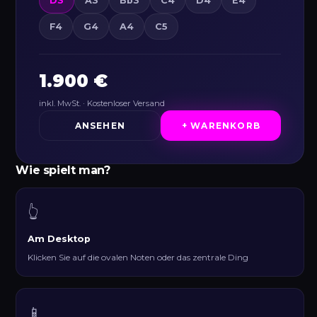
D3
A3
Bb3
C4
D4
E4
F4
G4
A4
C5
1.900 €
inkl. MwSt. · Kostenloser Versand
ANSEHEN
+ WARENKORB
Wie spielt man?
👆
Am Desktop
Klicken Sie auf die ovalen Noten oder das zentrale Ding
📱