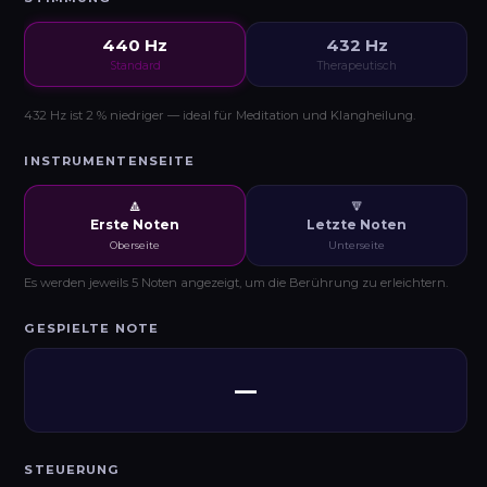
440 Hz
432 Hz
Standard
Therapeutisch
432 Hz ist 2 % niedriger — ideal für Meditation und Klangheilung.
INSTRUMENTENSEITE
🔼
🔽
Erste Noten
Letzte Noten
Oberseite
Unterseite
Es werden jeweils 5 Noten angezeigt, um die Berührung zu erleichtern.
GESPIELTE NOTE
—
STEUERUNG