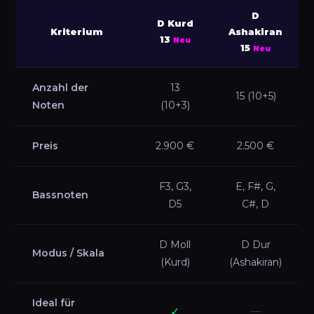
D
D Kurd
Kriterium
Ashakiran
13
Neu
15
Neu
Anzahl der
13
15 (10+5)
Noten
(10+3)
Preis
2.900 €
2.500 €
F3, G3,
E, F#, G,
Bassnoten
D5
C#, D
D Moll
D Dur
Modus / Skala
(Kurd)
(Ashakiran)
Ideal für
✓
—