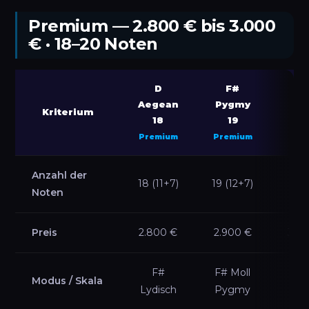
Premium — 2.800 € bis 3.000
€ · 18–20 Noten
D
F#
Aegean
Pygmy
Am
Kriterium
18
19
2
Premium
Premium
Exkl
Anzahl der
2
18 (11+7)
19 (12+7)
Noten
(13
Preis
2.800 €
2.900 €
3.0
F#
F# Moll
E M
Modus / Skala
Lydisch
Pygmy
Am