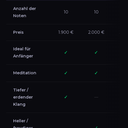
Anzahl der
10
10
9
Noten
Preis
1.900 €
2.000 €
2.20
Ideal für
✓
✓
Anfänger
Meditation
✓
✓
Tiefer /
✓
erdender
—
Klang
Heller /
✓