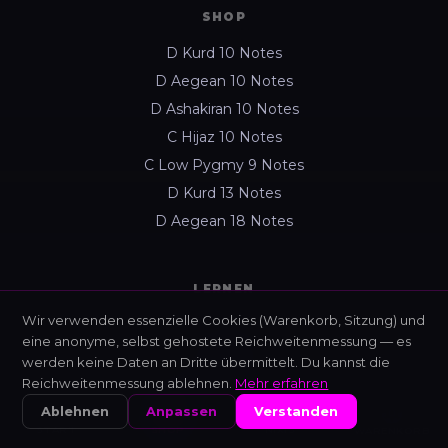
SHOP
D Kurd 10 Notes
D Aegean 10 Notes
D Ashakiran 10 Notes
C Hijaz 10 Notes
C Low Pygmy 9 Notes
D Kurd 13 Notes
D Aegean 18 Notes
LERNEN
Wir verwenden essenzielle Cookies (Warenkorb, Sitzung) und
Nixis — Interaktiver Tester
eine anonyme, selbst gehostete Reichweitenmessung — es
Lernplattform
werden keine Daten an Dritte übermittelt. Du kannst die
Alle Ratgeber
Reichweitenmessung ablehnen.
Mehr erfahren
440 Hz vs 432 Hz
Ablehnen
Anpassen
Verstanden
START
SHOP
NIXIS
WARENKORB
Über Enixan