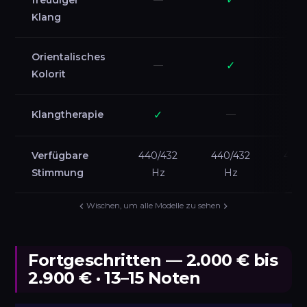
freudiger
—
Klang
Orientalisches
—
✓
Kolorit
Klangtherapie
✓
—
Verfügbare
440/432
440/432
440/
Stimmung
Hz
Hz
H
Wischen, um alle Modelle zu sehen
Fortgeschritten — 2.000 € bis
2.900 € · 13–15 Noten