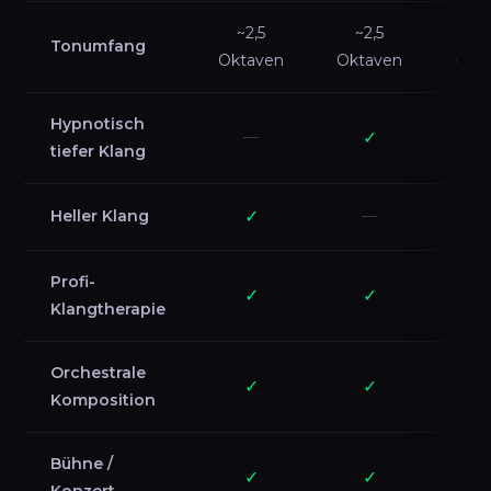
~2,5
~2,5
~
Tonumfang
Oktaven
Oktaven
Okt
Hypnotisch
—
✓
tiefer Klang
Heller Klang
✓
—
Profi-
✓
✓
Klangtherapie
Orchestrale
✓
✓
Komposition
Bühne /
✓
✓