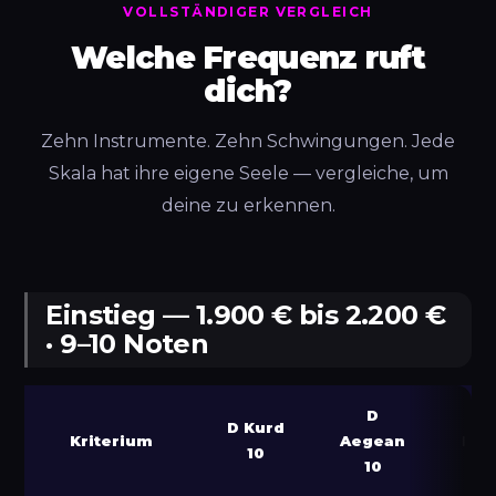
VOLLSTÄNDIGER VERGLEICH
Welche Frequenz ruft
dich?
Zehn Instrumente. Zehn Schwingungen. Jede
Skala hat ihre eigene Seele — vergleiche, um
deine zu erkennen.
Einstieg — 1.900 € bis 2.200 €
· 9–10 Noten
D
C L
D Kurd
Kriterium
Aegean
Pyg
10
10
9