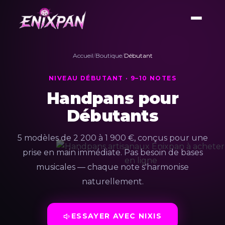
Accueil
/
Boutique
/
Débutant
NIVEAU DÉBUTANT · 9–10 NOTES
Handpans pour
Débutants
5 modèles de 2 200 à 1 900 €, conçus pour une
prise en main immédiate. Pas besoin de bases
musicales — chaque note s'harmonise
naturellement.
ESSAYER AVEC NIXIS