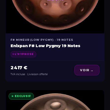
F# MINEUR (LOW PYGMY) · 19 NOTES
Enixpan F# Low Pygmy 19 Notes
L'HYPNOSE
2 417 €
VOIR →
TVA incluse · Livraison offerte
★ EXCLUSIF