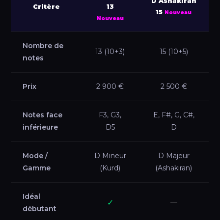
D Ashakiran
Critère
13
15
Nouveau
Nouveau
Nombre de
13 (10+3)
15 (10+5)
notes
Prix
2 900 €
2 500 €
Notes face
F3, G3,
E, F#, G, C#,
inférieure
D5
D
Mode /
D Mineur
D Majeur
Gamme
(Kurd)
(Ashakiran)
Idéal
✓
—
débutant