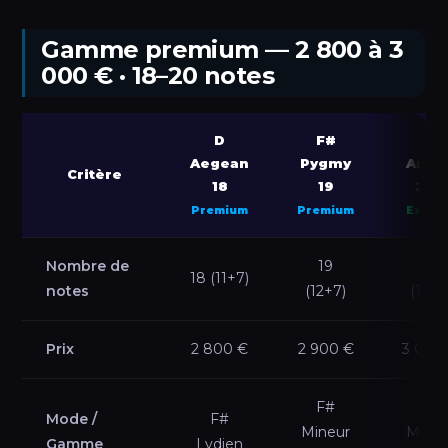
Gamme premium — 2 800 à 3
000 € · 18–20 notes
D
F#
E
Aegean
Pygmy
Amar
Critère
18
19
20
★
Premium
Premium
Exclus
Nombre de
19
20
18 (11+7)
notes
(12+7)
(13+7
Prix
2 800 €
2 900 €
3 000
F#
E
Mode /
F#
Mineur
Mineu
Gamme
Lydien