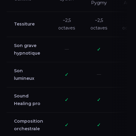
Pygmy
Amar
~2,5
~2,5
~3
Tessiture
octaves
octaves
octav
Son grave
—
✓
✓
hypnotique
Son
✓
—
—
lumineux
Sound
✓
✓
✓
Healing pro
Composition
✓
✓
✓
orchestrale