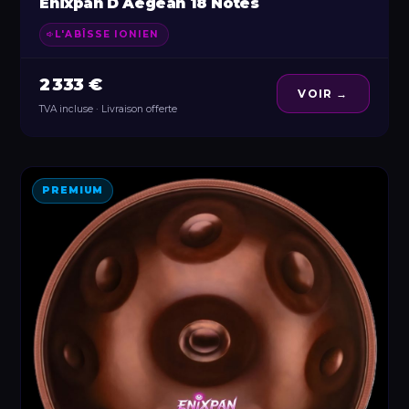
Enixpan D Aegean 18 Notes
L'ABÎSSE IONIEN
2 333 €
VOIR →
TVA incluse · Livraison offerte
PREMIUM