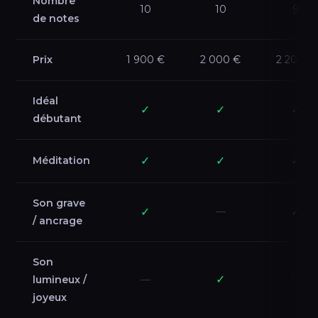
Nombre
10
10
9
de notes
Prix
1 900 €
2 000 €
2 200 €
Idéal
✓
✓
✓
débutant
Méditation
✓
✓
✓
Son grave
✓
—
✓
/ ancrage
Son
✓
lumineux /
—
—
joyeux