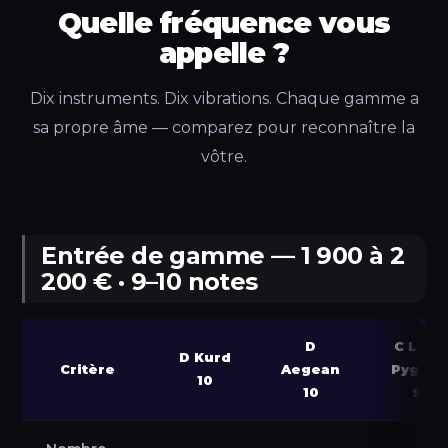
Quelle fréquence vous
appelle ?
Dix instruments. Dix vibrations. Chaque gamme a
sa propre âme — comparez pour reconnaître la
vôtre.
Entrée de gamme — 1 900 à 2
200 € · 9–10 notes
D
C Low
D Kurd
Critère
Aegean
Pygmy
10
10
9