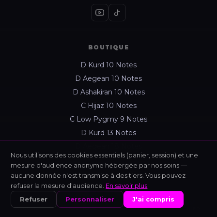
BOUTIQUE
D Kurd 10 Notes
D Aegean 10 Notes
D Ashakiran 10 Notes
C Hijaz 10 Notes
C Low Pygmy 9 Notes
D Kurd 13 Notes
D Aegean 18 Notes
Nous utilisons des cookies essentiels (panier, session) et une
mesure d'audience anonyme hébergée par nos soins —
aucune donnée n'est transmise à des tiers. Vous pouvez
APPRENDRE
refuser la mesure d'audience.
En savoir plus
Nixis — Testeur Interactif
Refuser
Personnaliser
J'ai compris
ACCUEIL
BOUTIQUE
NIXIS
PANIER
App d'apprentissage