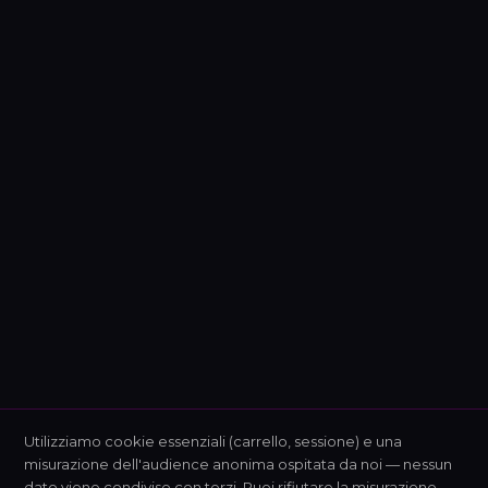
Utilizziamo cookie essenziali (carrello, sessione) e una
misurazione dell'audience anonima ospitata da noi — nessun
dato viene condiviso con terzi. Puoi rifiutare la misurazione