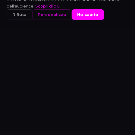
dell'audience.
Scopri di più
Rifiuta
Personalizza
Ho capito
HOME
NEGOZIO
NIXIS
CARRELLO
SPEDIZIONE GRATUITA IN TUTTO IL MONDO
PAGAMENTO 100 % SICURO
SODDISFATTO O RIMBORSATO — 14 GIORNI
ACCORDATO A 440 HZ & 432 HZ
HANDPAN ARTIGIANALE
ALCHIMIA SONORA
Nascita di una frequenza
Dall'Ember Steel grezzo allo strumento
certificato — ogni handpan è realizzato come una