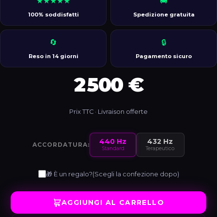
★★★★★
🚚
100% soddisfatti
Spedizione gratuita
🔄
🔒
Reso in 14 giorni
Pagamento sicuro
2 500 €
Prix TTC · Livraison offerte
440 Hz
432 Hz
ACCORDATURA:
Standard
Terapeutico
🎁 È un regalo?
(Scegli la confezione dopo)
AGGIUNGI AL CARRELLO