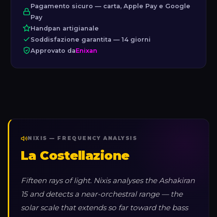
Pagamento sicuro — carta, Apple Pay e Google
Pay
Handpan artigianale
Soddisfazione garantita — 14 giorni
Approvato da
Enixan
NIXIS — FREQUENCY ANALYSIS
La Costellazione
Fifteen rays of light. Nixis analyses the Ashakiran
15 and detects a near-orchestral range — the
solar scale that extends so far toward the bass