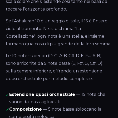
scala solare che si estende così tanto nei bassi da
toccare l'orizzonte profondo.
Se l'Ashakiran 10 è un raggio di sole, il 15 è l'intero
cielo al tramonto. Nixis lo chiama "La
Costellazione": ogni nota è una stella, e insieme
formano qualcosa di più grande della loro somma.
Le 10 note superiori (D-G-A-B-C#-D-E-F#-A-B)
sono arricchite da 5 note basse (E, F#, G, C#, D)
sulla camera inferiore, offrendo un'estensione
quasi orchestrale per melodie complesse.
Estensione quasi orchestrale
— 15 note che
✓
vanno dai bassi agli acuti
Composizione
— 5 note basse sbloccano la
✓
complessità melodica