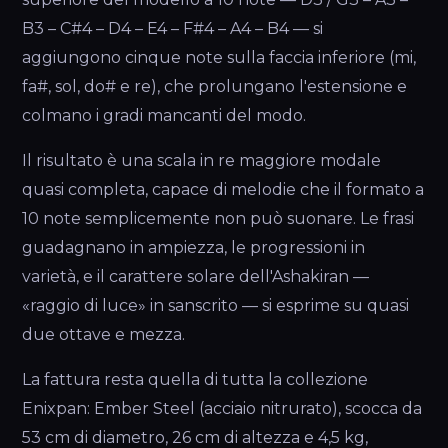
B3 – C#4 – D4 – E4 – F#4 – A4 – B4 — si
aggiungono cinque note sulla faccia inferiore (mi,
fa#, sol, do# e re), che prolungano l'estensione e
colmano i gradi mancanti del modo.
Il risultato è una scala in re maggiore modale
quasi completa, capace di melodie che il formato a
10 note semplicemente non può suonare. Le frasi
guadagnano in ampiezza, le progressioni in
varietà, e il carattere solare dell'Ashakiran —
«raggio di luce» in sanscrito — si esprime su quasi
due ottave e mezza.
La fattura resta quella di tutta la collezione
Enixpan: Ember Steel (acciaio nitrurato), scocca da
53 cm di diametro, 26 cm di altezza e 4,5 kg,