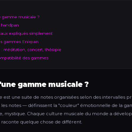
e gamme musicale ?
n handpan
aux expliqués simplement
des gammes Enixpan
 méditation, concert, thérapie
ompatibilité des gammes
u'une gamme musicale ?
t une suite de notes organisées selon des intervalles préc
 les notes — définissent la "couleur" émotionnelle de la ga
ue, mystique. Chaque culture musicale du monde a dévelo
raconte quelque chose de différent.