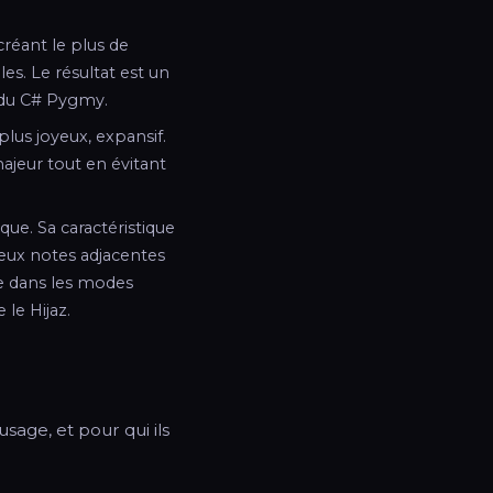
créant le plus de
les. Le résultat est un
e du C# Pygmy.
plus joyeux, expansif.
ajeur tout en évitant
ue. Sa caractéristique
eux notes adjacentes
e dans les modes
le Hijaz.
sage, et pour qui ils