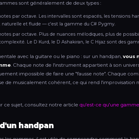
 gammes sont généralement de deux types :
notes par octave. Les intervalles sont espacés, les tensions h
t naturelle et fluide — c'est la gamme du C# Pygmy.
notes par octave. Plus de nuances mélodiques, plus de possib
 complexité. Le D Kurd, le D Ashakiran, le C Hijaz sont des g
entale avec la guitare ou le piano : sur un handpan,
vous 
amme
. Chaque note de l'instrument appartient à son unive
tiquement impossible de faire une "fausse note". Chaque co
e de musicalement cohérent, ce qui rend l'improvisation na
ur ce sujet, consultez notre article
qu'est-ce qu'une gamme
 d'un handpan
ns les gammes, il est utile de comprendre comment le ha