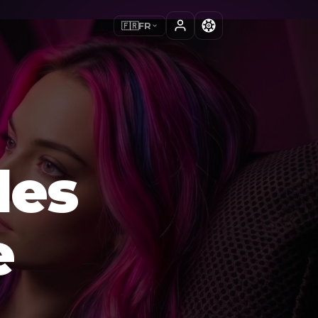
🇫🇷
FR
les
e