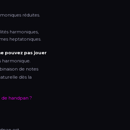
armoniques réduites.
ilités harmoniques,
ammes heptatoniques.
ne pouvez pas jouer
rs harmonique.
mbinaison de notes
turelle dès la
 de handpan ?
ndpan est