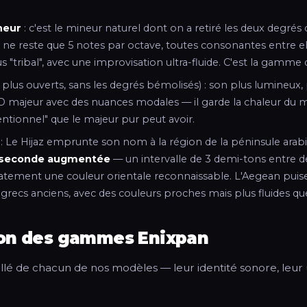
neur
: c'est le mineur naturel dont on a retiré les deux degrés 
 Il ne reste que 5 notes par octave, toutes consonantes entre el
s "tribal", avec une improvisation ultra-fluide. C'est la gamm
s plus ouverts, sans les degrés bémolisés) : son plus lumineux, 
 D majeur avec des nuances modales — il garde la chaleur du m
entionnel" que le majeur pur peut avoir.
: Le Hijaz emprunte son nom à la région de la péninsule arabiq
seconde augmentée
— un intervalle de 3 demi-tons entre d
atement une couleur orientale reconnaissable. L'Aegean puis
recs anciens, avec des couleurs proches mais plus fluides que 
zon des gammes Enixpan
aillé de chacun de nos modèles — leur identité sonore, leur u