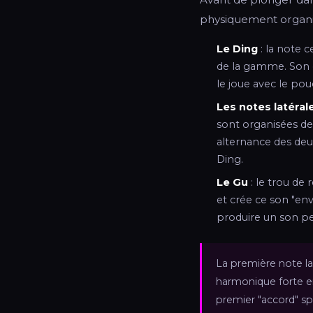
physiquement organisé
Le Ding
: la note c
de la gamme. Son g
le joue avec le pou
Les notes latéral
sont organisées de
alternance des deu
Ding.
Le Gu
: le trou de 
et crée ce son "en
produire un son pe
La première note la
harmonique forte en
premier "accord" sp