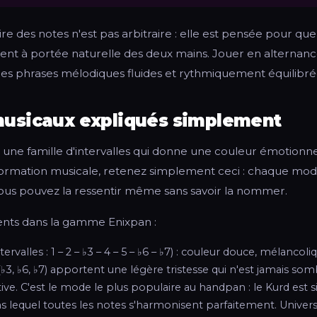
ire des notes n'est pas arbitraire : elle est pensée pour que
nt à portée naturelle des deux mains. Jouer en alternan
des phrases mélodiques fluides et rythmiquement équilibré
usicaux expliqués simplement
ne famille d'intervalles qui donne une couleur émotionnell
formation musicale, retenez simplement ceci : chaque mo
vous pouvez la ressentir même sans savoir la nommer.
ents dans la gamme Enixpan :
tervalles : 1 – 2 – ♭3 – 4 – 5 – ♭6 – ♭7) : couleur douce, mélancol
♭3, ♭6, ♭7) apportent une légère tristesse qui n'est jamais so
ive. C'est le mode le plus populaire au handpan : le Kurd es
s lequel toutes les notes s'harmonisent parfaitement. Universe