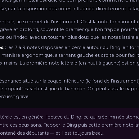
, car la disposition des notes influence directement la faç
entrale, au sommet de l'instrument. C'est la note fondamentale,
rave et profond, souvent le premier que l'on frappe pour "an
ce ou l'index, avec un toucher plus doux que les notes latérale
es
: les 7 à 9 notes disposées en cercle autour du Ding, en for
 manière ergonomique, alternant gauche et droite pour facilit
x mains. La première note latérale (en haut à gauche) est en g
résonance situé sur la coque inférieure (le fond de l'instrument)
veloppant" caractéristique du handpan. On peut aussi le frap
rcussif grave.
térale est en général l'octave du Ding, ce qui crée immédiateme
tre ces deux sons. Frapper le Ding puis cette première note lat
ontané des débutants — et il est toujours beau.