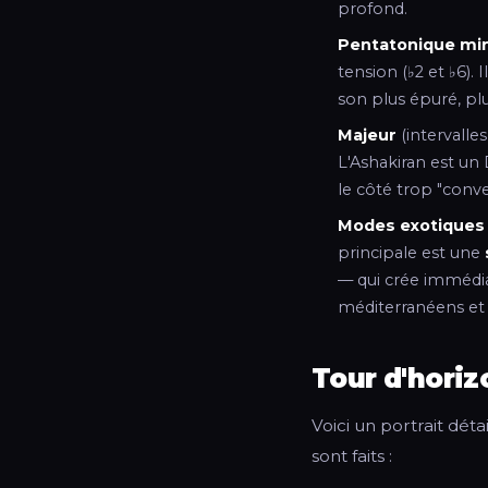
profond.
Pentatonique mi
tension (♭2 et ♭6).
son plus épuré, plu
Majeur
(intervalle
L'Ashakiran est un
le côté trop "conv
Modes exotiques
principale est une
— qui crée immédi
méditerranéens et g
Tour d'hori
Voici un portrait dét
sont faits :