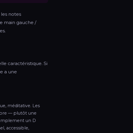
 les notes
ce main gauche /
es.
e caractéristique. Si
de a une
ique, méditative. Les
mbre — plutôt une
t simplement un D
l, accessible,