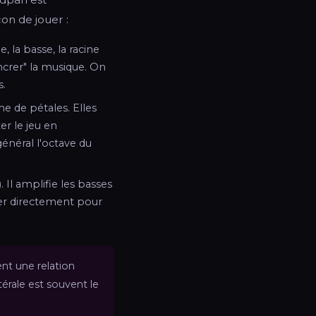
on de jouer :
 la basse, la racine
crer" la musique. On
s.
me de pétales. Elles
er le jeu en
énéral l'octave du
. Il amplifie les basses
per directement pour
nt une relation
érale est souvent le