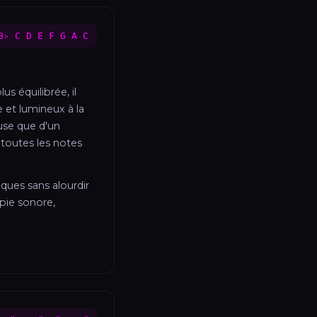
B♭ C D E F G A C
s équilibrée, il
 et lumineux à la
euse que d'un
 toutes les notes
ques sans alourdir
pie sonore,