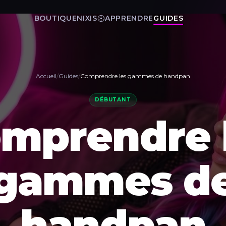
BOUTIQUE
NIXIS
APPRENDRE
GUIDES
Accueil
/
Guides
/
Comprendre les gammes de handpan
DÉBUTANT
mprendre 
gammes d
handpan