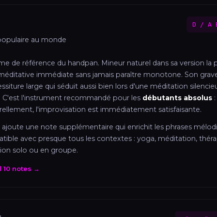
D / A 
populaire au monde
e de référence du handpan. Mineur naturel dans sa version la plu
méditative immédiate sans jamais paraître monotone. Son grave
tessiture large qui séduit aussi bien lors d'une méditation silenci
r. C'est l'instrument recommandé pour les
débutants absolus
:
ellement, l'improvisation est immédiatement satisfaisante.
 ajoute une note supplémentaire qui enrichit les phrases mélodi
tible avec presque tous les contextes : yoga, méditation, théra
tion solo ou en groupe.
d 10 notes →
s