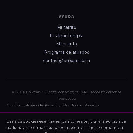
AYUDA
Mi carrito
Finalizar compra
Mi cuenta
Programa de afiliados
contact@enixpan.com
© 2026 Enixpan — Bapst Technologies SARL. Todos los derechos
reservados.
Condiciones
Privacidad
Aviso legal
Devoluciones
Cookies
Usamos cookies esenciales (carrito, sesión) y una medición de
audiencia anónima alojada por nosotros — no se comparten