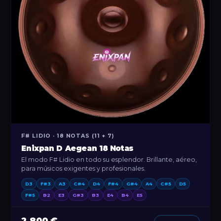
F# LIDIO · 18 NOTAS (11 + 7)
Enixpan D Aegean 18 Notas
El modo F# Lidio en todo su esplendor. Brillante, aéreo,
para músicos exigentes y profesionales.
D3
F#3
A3
C#4
D4
F#4
G#4
A4
C#5
D5
F#5
B2
E3
G#3
B3
E4
B4
E5
2.800 €