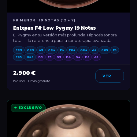
F# MENOR · 19 NOTAS (12 + 7)
Enixpan F# Low Pygmy 19 Notas
El Pygmy en su versión más profunda. Hipnosis sonora
total — la referencia para la sonoterapia avanzada.
F#3
G#3
A3
C#4
E4
F#4
G#4
A4
C#5
E5
F#5
G#5
D3
E3
B3
D4
B4
D5
A5
2.900 €
VER →
IVA incl. · Envío gratuito
★ EXCLUSIVO