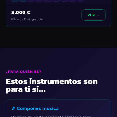
3.000 €
VER →
IVA incl. · Envío gratuito
¿PARA QUIÉN ES?
Estos instrumentos son
para ti si…
🎵 Compones música
Un rango de 3 octavas permite composiciones