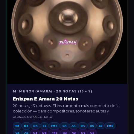
MI MENOR (AMARA) · 20 NOTAS (13 + 7)
Enixpan E Amara 20 Notas
20 notas, ~3 octavas. El instrumento más completo de la
colección — para compositores, sonoterapeutas y
artistas de escenario.
E3
B3
D4
E4
F#4
G4
A4
B4
D5
E5
F#5
G5
A5
C3
D3
F#3
G3
A3
C4
C5