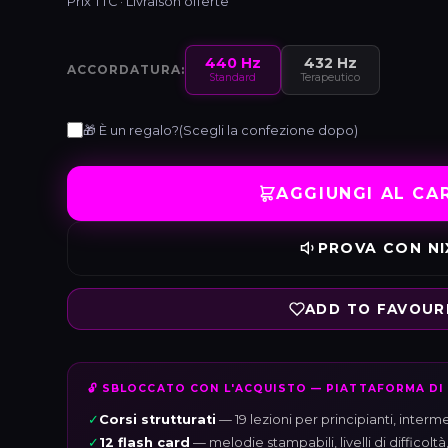
Prix TTC · Livraison offerte
440 Hz
432 Hz
ACCORDATURA:
Standard
Terapeutico
🎁 È un regalo?
(Scegli la confezione dopo)
AGGIUNGI AL CA
PROVA CON NI
ADD TO FAVOUR
🔓 SBLOCCATO CON L'ACQUISTO — PIATTAFORMA D
✓
Corsi strutturati
— 19 lezioni per principianti, inter
✓
12 flash card
— melodie stampabili, livelli di difficol