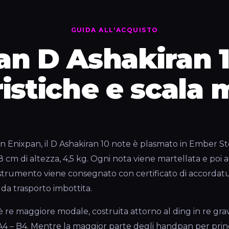
GUIDA ALL'ACQUISTO
n D Ashakiran 1
ristiche e scala 
 Enixpan, il D Ashakiran 10 note è plasmato in Ember Stee
8 cm di altezza, 4,5 kg. Ogni nota viene martellata e poi
strumento viene consegnato con certificato di accordatur
da trasporto imbottita.
è re maggiore modale, costruita attorno al ding in re grav
A4 – B4. Mentre la maggior parte degli handpan per princ