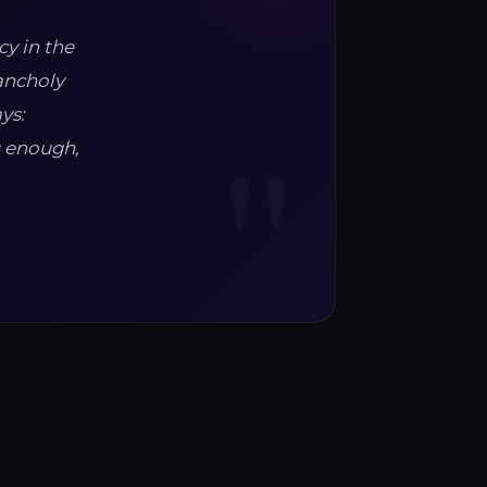
cy in the
lancholy
ys:
u enough,