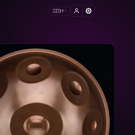
🇮🇹
IT