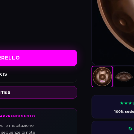
RRELLO
XIS
ITES
★★★
100% soddi
I APPRENDIMENTO
medi e meditazione
🔄
tà, sequenze di note