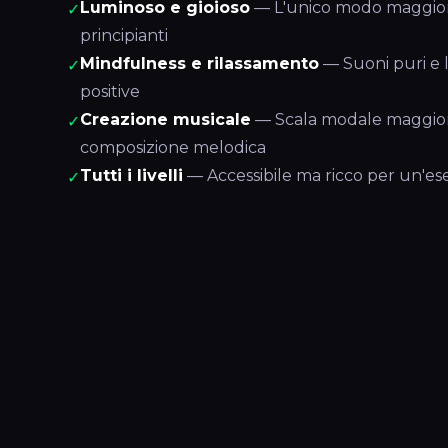
Luminoso e gioioso
— L'unico modo maggiore
✓
principianti
Mindfulness e rilassamento
— Suoni puri e l
✓
positive
Creazione musicale
— Scala modale maggiore
✓
composizione melodica
Tutti i livelli
— Accessibile ma ricco per un'es
✓