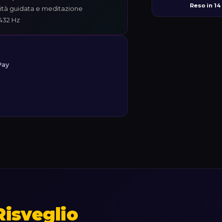
Reso in 14
tà guidata e meditazione
 432 Hz
Pay
Risveglio