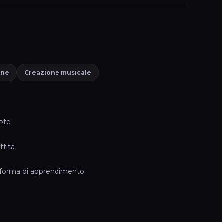
one
Creazione musicale
ote
ttita
taforma di apprendimento