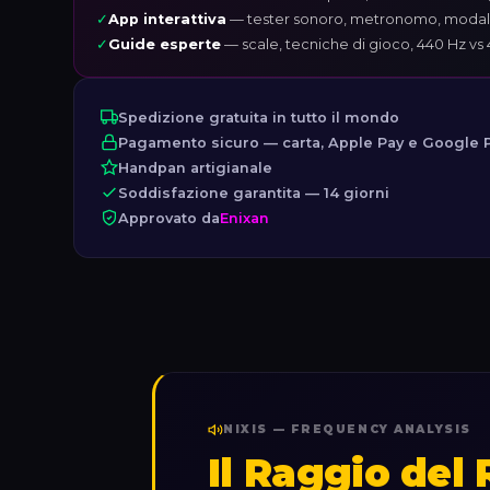
✓
App interattiva
— tester sonoro, metronomo, modali
✓
Guide esperte
— scale, tecniche di gioco, 440 Hz vs
Spedizione gratuita in tutto il mondo
Pagamento sicuro — carta, Apple Pay e Google 
Handpan artigianale
Soddisfazione garantita — 14 giorni
Approvato da
Enixan
NIXIS — FREQUENCY ANALYSIS
Il Raggio del 