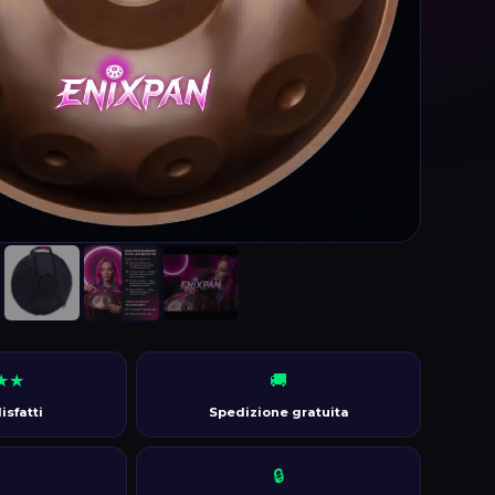
★★
🚚
sfatti
Spedizione gratuita
🔒