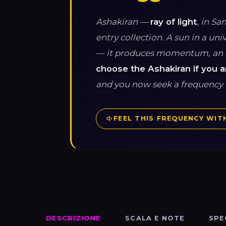
Ashakiran —
ray of light
, in Sa
entry collection. A sun in a u
— it produces momentum, an im
choose the Ashakiran if you 
and you now seek a frequency 
FEEL THIS FREQUENCY WITH
DESCRIZIONE
SCALA E NOTE
SPE