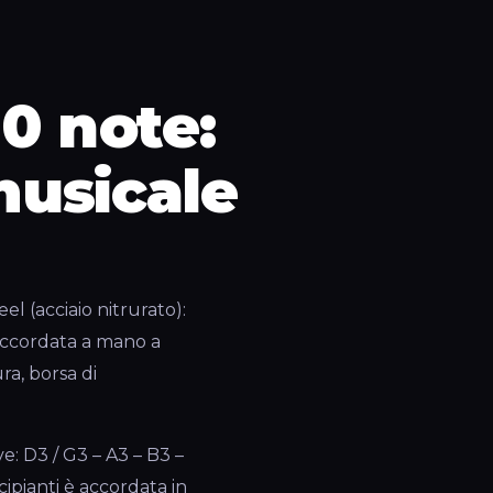
0 note:
musicale
l (acciaio nitrurato):
 accordata a mano a
a, borsa di
e: D3 / G3 – A3 – B3 –
ipianti è accordata in