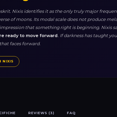
nskrit. Nixis identifies it as the only truly major frequen
niverse of moons. Its modal scale does not produce me
pression that something right is beginning. Nixis sa
are ready to move forward
. If darkness has taught yo
that faces forward.
 NIXIS
CIFICHE
REVIEWS (3)
FAQ