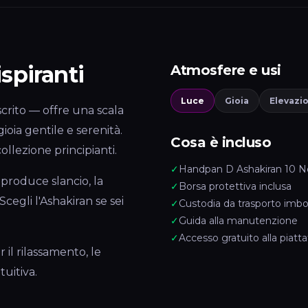
ispiranti
Atmosfere e usi
Luce
Gioia
Elevazi
crito — offre una scala
oia gentile e serenità.
Cosa è incluso
llezione principianti.
✓
Handpan D Ashakiran 10 N
produce slancio, la
✓
Borsa protettiva inclusa
Scegli l'Ashakiran se sei
✓
Custodia da trasporto imbo
✓
Guida alla manutenzione
✓
Accesso gratuito alla piat
 il rilassamento, le
tuitiva.