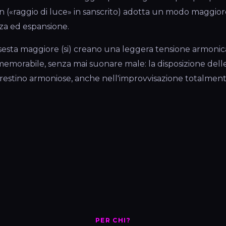
an («raggio di luce» in sanscrito) adotta un modo maggior
zza ed espansione.
a sesta maggiore (si) creano una leggera tensione armoni
emorabile, senza mai suonare male: la disposizione dell
restino armoniose, anche nell'improvvisazione totalmente
PER CHI?