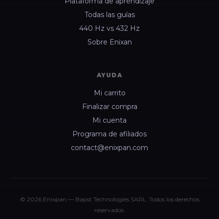
Plataforma de aprendizaje
Todas las guías
440 Hz vs 432 Hz
Sobre Enixan
AYUDA
Mi carrito
Finalizar compra
Mi cuenta
Programa de afiliados
contact@enixpan.com
© 2026 Enixpan — Bapst Technologies SARL. Todos los derechos
reservados.