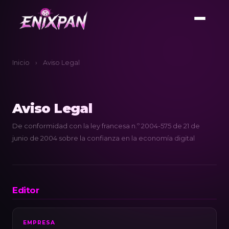
Inicio
›
Aviso Legal
Aviso Legal
De conformidad con la ley francesa n.º 2004-575 de 21 de
junio de 2004 sobre la confianza en la economía digital
Editor
EMPRESA