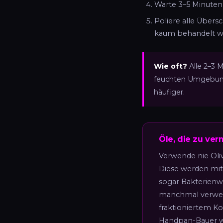
Warte 3–5 Minuten,
Poliere alle Übers
kaum behandelt wir
Wie oft?
Alle 2–3 
feuchten Umgebunge
häufiger.
Öle, die zu ve
Verwende nie Oliv
Diese werden mit
sogar Bakterienw
manchmal verwende
fraktioniertem K
Handpan-Bauer w