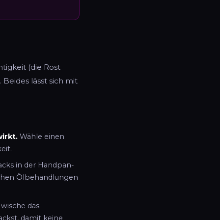
gkeit (die Rost
Beides lässt sich mit
irkt.
Wähle einen
eit.
Packs in der Handpan-
ischen Ölbehandlungen
wische das
ackst, damit keine