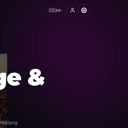
🇩🇪
DE
ge &
hntelang