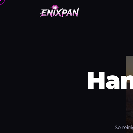
Han
So rein