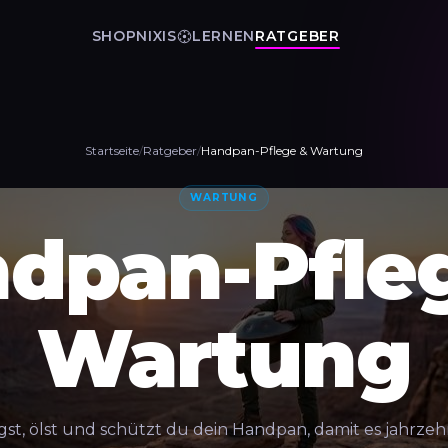
SHOP
NIXIS
LERNEN
RATGEBER
Startseite
/
Ratgeber
/
Handpan-Pflege & Wartung
WARTUNG
dpan-Pfle
Wartung
igst, ölst und schützt du dein Handpan, damit es jahrze