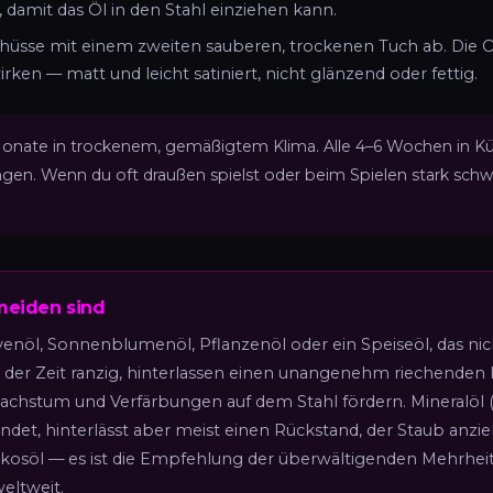
 damit das Öl in den Stahl einziehen kann.
chüsse mit einem zweiten sauberen, trockenen Tuch ab. Die O
ken — matt und leicht satiniert, nicht glänzend oder fettig.
Monate in trockenem, gemäßigtem Klima. Alle 4–6 Wochen in Kü
n. Wenn du oft draußen spielst oder beim Spielen stark schwit
rmeiden sind
enöl, Sonnenblumenöl, Pflanzenöl oder ein Speiseöl, das nicht 
 der Zeit ranzig, hinterlassen einen unangenehm riechenden
achstum und Verfärbungen auf dem Stahl fördern. Mineralöl (
t, hinterlässt aber meist einen Rückstand, der Staub anzieh
okosöl — es ist die Empfehlung der überwältigenden Mehrheit
eltweit.