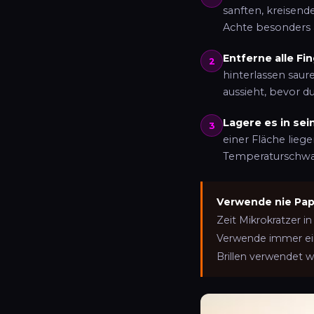
sanften, kreisen
Achte besonders 
Entferne alle Fi
2
hinterlassen saur
aussieht, bevor d
Lagere es in sei
3
einer Fläche lieg
Temperaturschw
Verwende nie Papi
Zeit Mikrokratzer i
Verwende immer ein 
Brillen verwendet wi