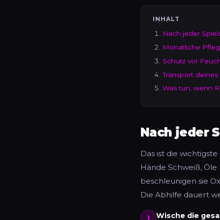
INHALT
Nach jeder Spiel
Monatliche Pfle
Schutz vor Feuch
Transport deine
Was tun, wenn Ros
Nach jeder S
Das ist die wichtigst
Hände Schweiß, Öle u
beschleunigen sie O
Die Abhilfe dauert w
Wische die gesa
1