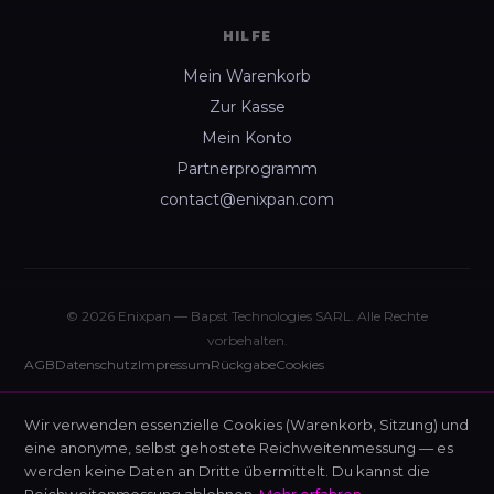
HILFE
Mein Warenkorb
Zur Kasse
Mein Konto
Partnerprogramm
contact@enixpan.com
© 2026 Enixpan — Bapst Technologies SARL. Alle Rechte
vorbehalten.
AGB
Datenschutz
Impressum
Rückgabe
Cookies
Wir verwenden essenzielle Cookies (Warenkorb, Sitzung) und
eine anonyme, selbst gehostete Reichweitenmessung — es
werden keine Daten an Dritte übermittelt. Du kannst die